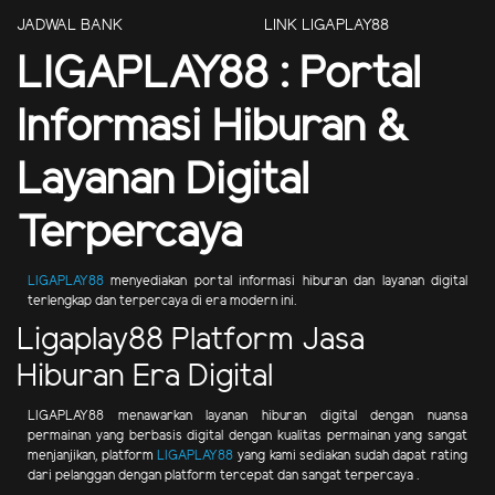
JADWAL BANK
LINK LIGAPLAY88
LIGAPLAY88 : Portal
Informasi Hiburan &
Layanan Digital
Terpercaya
LIGAPLAY88
menyediakan portal informasi hiburan dan layanan digital
terlengkap dan terpercaya di era modern ini.
Ligaplay88 Platform Jasa
Hiburan Era Digital
LIGAPLAY88 menawarkan layanan hiburan digital dengan nuansa
permainan yang berbasis digital dengan kualitas permainan yang sangat
menjanjikan, platform
LIGAPLAY88
yang kami sediakan sudah dapat rating
dari pelanggan dengan platform tercepat dan sangat terpercaya .