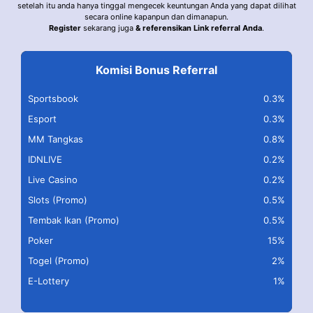
setelah itu anda hanya tinggal mengecek keuntungan Anda yang dapat dilihat
secara online kapanpun dan dimanapun.
Register
sekarang juga
& referensikan Link referral Anda
.
Komisi Bonus Referral
Sportsbook
0.3%
Esport
0.3%
MM Tangkas
0.8%
IDNLIVE
0.2%
Live Casino
0.2%
Slots (Promo)
0.5%
Tembak Ikan (Promo)
0.5%
Poker
15%
Togel (Promo)
2%
E-Lottery
1%