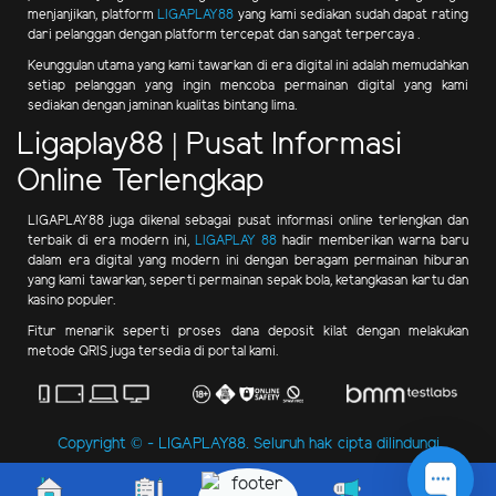
menjanjikan, platform
LIGAPLAY88
yang kami sediakan sudah dapat rating
dari pelanggan dengan platform tercepat dan sangat terpercaya .
Keunggulan utama yang kami tawarkan di era digital ini adalah memudahkan
setiap pelanggan yang ingin mencoba permainan digital yang kami
sediakan dengan jaminan kualitas bintang lima.
Ligaplay88 | Pusat Informasi
Online Terlengkap
LIGAPLAY88 juga dikenal sebagai pusat informasi online terlengkan dan
terbaik di era modern ini,
LIGAPLAY 88
hadir memberikan warna baru
dalam era digital yang modern ini dengan beragam permainan hiburan
yang kami tawarkan, seperti permainan sepak bola, ketangkasan kartu dan
kasino populer.
Fitur menarik seperti proses dana deposit kilat dengan melakukan
metode QRIS juga tersedia di portal kami.
Copyright © - LIGAPLAY88. Seluruh hak cipta dilindungi